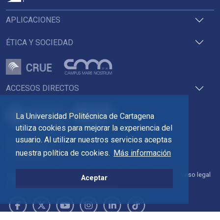
APLICACIONES
ÉTICA Y SOCIEDAD
ACCESOS DIRECTOS
La Universidad Politécnica de Cartagena
utiliza cookies para mejorar la experiencia del
Pza. del Cronista Isidoro Valverde
usuario. Al utilizar nuestros servicios aceptas
Edif. La Milagrosa
nuestra política de cookies.
Más información
C.P. 30202 Cartagena
Tlf: 968 32 54 00
Directorio
Contacto
Accesibilidad
Política de Cookies
Aviso legal
Aceptar
Protección de datos
Transparencia